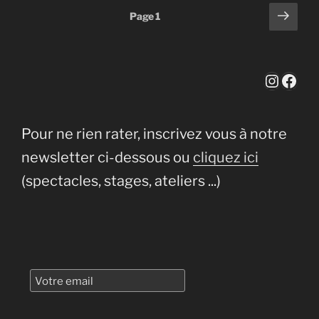
Pagination
Page
Page
1
suiv
des
publications
Instag
Face
Pour ne rien rater, inscrivez vous à notre
newsletter ci-dessous ou
cliquez ici
(spectacles, stages, ateliers ...)