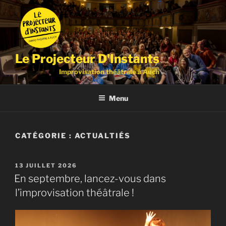
Aller
au
contenu
principal
Le Projecteur D'Instants
Improvisation théâtrale à Auch
Menu
CATÉGORIE :
ACTUALTIÉS
PUBLIÉ
13 JUILLET 2026
LE
En septembre, lancez-vous dans
l’improvisation théâtrale !