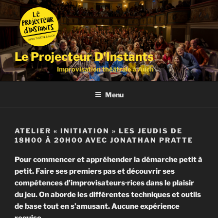
Aller
au
contenu
principal
Le Projecteur D'Instants
Improvisation théâtrale à Auch
Menu
ATELIER « INITIATION » LES JEUDIS DE
18H00 À 20H00 AVEC JONATHAN PRATTE
Pour commencer et appréhender la démarche petit à
petit. Faire ses premiers pas et découvrir ses
compétences d’improvisateurs·rices dans le plaisir
du jeu. On aborde les différentes techniques et outils
de base tout en s’amusant. Aucune expérience
requise.